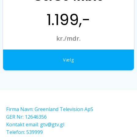
1.199,-
kr./mdr.
Vælg
Firma Navn: Greenland Television ApS
GER Nr: 12646356
Kontakt email:
gtv@gtv.gl
Telefon: 539999